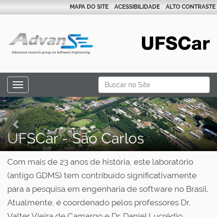
MAPA DO SITE
ACESSIBILIDADE
ALTO CONTRASTE
N
Busca
Toggle navigation
a
Busca Avançada…
P
N
v
r
e
e
g
UFSCar - São Carlos
e
x
a
v
t
ç
Com mais de 23 anos de história, este laboratório
i
ã
(antigo GDMS) tem contribuído significativamente
o
o
para a pesquisa em engenharia de software no Brasil.
u
Atualmente, é coordenado pelos professores Dr.
s
Valter Vieira de Camargo e Dr. Daniel Lucrédio.